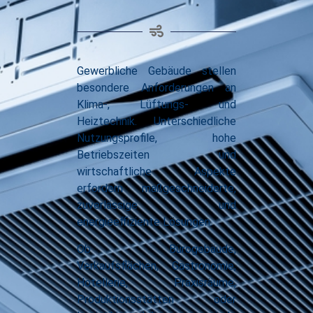
Gewerbliche Gebäude stellen
besondere Anforderungen an
Klima-, Lüftungs- und
Heiztechnik. Unterschiedliche
Nutzungsprofile, hohe
Betriebszeiten und
wirtschaftliche Aspekte
erfordern maßgeschneiderte,
zuverlässige und
energieeffiziente Lösungen.
Ob Bürogebäude,
Verkaufsflächen, Gastronomie,
Hotellerie, Praxisräume,
Produktionsstätten oder