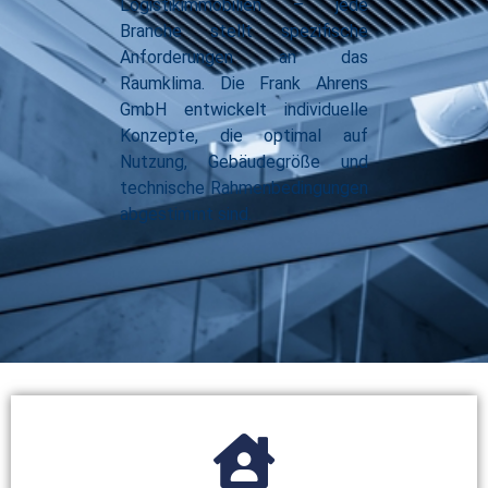
Logistikimmobilien – jede
Branche stellt spezifische
Anforderungen an das
Raumklima. Die Frank Ahrens
GmbH entwickelt individuelle
Konzepte, die optimal auf
Nutzung, Gebäudegröße und
technische Rahmenbedingungen
abgestimmt sind.