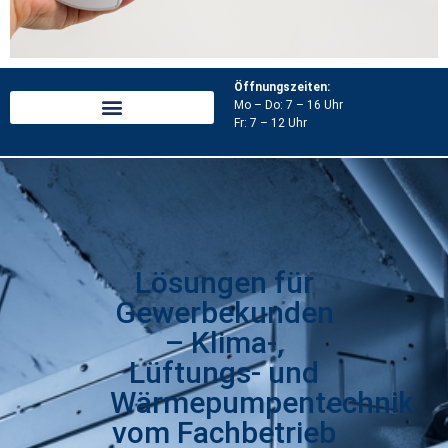
Öffnungszeiten:
KLIMATISIERUNG
Mo – Do: 7 – 16 Uhr
Fr: 7 – 12 Uhr
Finden Sie Ihr angenehmes
Raumklima mit uns.
Hier klicken
Lösungen für
Gewerbekunden
– Klima-,
Lüftungs- und
Wärmepumpentechnik
vom Fachbetrieb